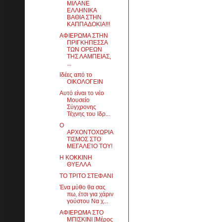
ΜΙΛΑΝΕ
ΕΛΛΗΝΙΚΑ
ΒΑΘΙΑ ΣΤΗΝ
ΚΑΠΠΑΔΟΚΙΑ!!!
ΑΦΙΕΡΩΜΑ ΣΤΗΝ
ΠΡΙΓΚΗΠΕΣΣΑ
ΤΩΝ ΟΡΕΩΝ
ΤΗΣ ΛΑΜΠΕΙΑΣ,
...
Ιδέες από το
ΟΙΚΟΛΟΓΕΙΝ
Αυτό είναι το νέο
Μουσείο
Σύγχρονης
Τέχνης του Ιδρ...
Ο
ΑΡΧΟΝΤΟΧΩΡΙΑ
ΤΙΣΜΟΣ ΣΤΟ
ΜΕΓΑΛΕΊΟ ΤΟΥ!
Η ΚΟΚΚΙΝΗ
ΘΥΕΛΛΑ
ΤΟ ΤΡΙΤΟ ΣΤΕΦΑΝΙ
Ένα μύθο θα σας
πω, έτσι για χάριν
γούστου Να χ...
ΑΦΙΕΡΩΜΑ ΣΤΟ
ΜΠΙΣΚΙΝΙ [Μέρος