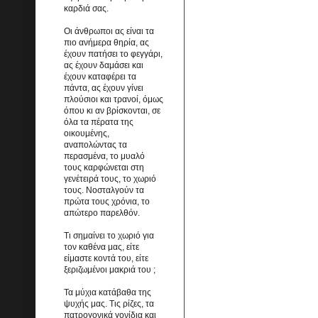
καρδιά σας.
Οι άνθρωποι ας είναι τα
πιο ανήμερα θηρία, ας
έχουν πατήσει το φεγγάρι,
ας έχουν δαμάσει και
έχουν καταφέρει τα
πάντα, ας έχουν γίνει
πλούσιοι και τρανοί, όμως
όπου κι αν βρίσκονται, σε
όλα τα πέρατα της
οικουμένης,
αναπολώντας τα
περασμένα, το μυαλό
τους καρφώνεται στη
γενέτειρά τους, το χωριό
τους. Νοσταλγούν τα
πρώτα τους χρόνια, το
απώτερο παρελθόν.
Τι σημαίνει το χωριό για
τον καθένα μας, είτε
είμαστε κοντά του, είτε
ξεριζωμένοι μακριά του ;
Τα μύχια κατάβαθα της
ψυχής μας. Τις ρίζες, τα
πατρογονικά γονίδια και