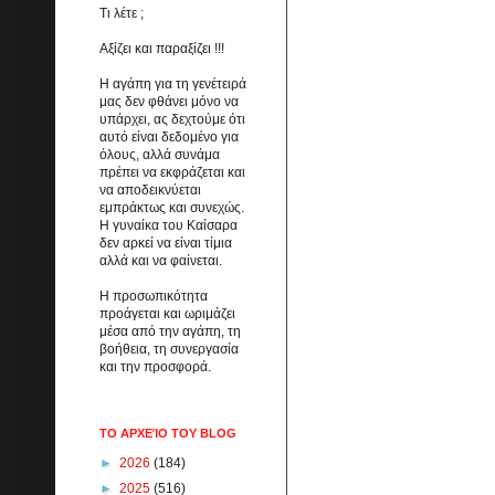
Τι λέτε ;
Αξίζει και παραξίζει !!!
Η αγάπη για τη γενέτειρά
μας δεν φθάνει μόνο να
υπάρχει, ας δεχτούμε ότι
αυτό είναι δεδομένο για
όλους, αλλά συνάμα
πρέπει να εκφράζεται και
να αποδεικνύεται
εμπράκτως και συνεχώς.
Η γυναίκα του Καίσαρα
δεν αρκεί να είναι τίμια
αλλά και να φαίνεται.
Η προσωπικότητα
προάγεται και ωριμάζει
μέσα από την αγάπη, τη
βοήθεια, τη συνεργασία
και την προσφορά.
ΤΟ ΑΡΧΕΊΟ ΤΟΥ BLOG
►
2026
(184)
►
2025
(516)