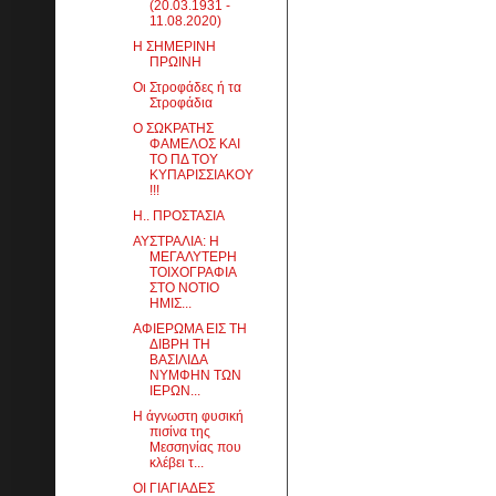
(20.03.1931 -
11.08.2020)
Η ΣΗΜΕΡΙΝΗ
ΠΡΩΙΝΗ
Οι Στροφάδες ή τα
Στροφάδια
Ο ΣΩΚΡΑΤΗΣ
ΦΑΜΕΛΟΣ ΚΑΙ
ΤΟ ΠΔ ΤΟΥ
ΚΥΠΑΡΙΣΣΙΑΚΟΥ
!!!
Η.. ΠΡΟΣΤΑΣΙΑ
ΑΥΣΤΡΑΛΙΑ: Η
ΜΕΓΑΛΥΤΕΡΗ
ΤΟΙΧΟΓΡΑΦΙΑ
ΣΤΟ ΝΟΤΙΟ
ΗΜΙΣ...
ΑΦΙΕΡΩΜΑ ΕΙΣ ΤΗ
ΔΙΒΡΗ ΤΗ
ΒΑΣΙΛΙΔΑ
ΝΥΜΦΗΝ ΤΩΝ
ΙΕΡΩΝ...
Η άγνωστη φυσική
πισίνα της
Μεσσηνίας που
κλέβει τ...
ΟΙ ΓΙΑΓΙΑΔΕΣ