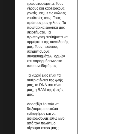
χρωματοσώματα. Τους
γέρους και καρτερικούς
γονείς μας με τις αιώνιες
νουθεσίες τους. Τους
πρώτους μας φίλους. Τα
πρωτάρικα ερωτικά μας
σκιρτήματα. Τα
πρωτογενή αισθήματα και
ορμέφυτα της συνείδησής
μας. Τους πρώτους
σχηματισμούς
συναισθημάτων, ορμών
και παρορμήσεων στο
υποσυνείδητό μας.
Τα χωριά μας είναι τα
αιθέρια έλαια της ζωής
μας, το DNA του είναι
μας, η RAM της ψυχής
μας.
Δεν αξίζει λοιπόν να
δείξουμε μια σταλιά
ενδιαφέρον και να
αφιερώσουμε έστω λίγο
από τον πολύτιμο
σίγουρα καιρό μας ;