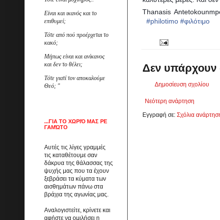
Thanasi
Είναι και ικανός και το
#
philotimo
#
φιλότιμο
επιθυμεί;
Τότε από πού προέρχεται το
κακό;
Μήπως είναι και ανίκανος
και δεν το θέλει;
Δεν υπάρχουν 
Τότε γιατί τον αποκαλούμε
Δημοσίευση σχολίου
Θεό; "
Νεότερη ανάρτηση
Εγγραφή σε:
Σχόλια ανάρτησ
...ΓΙΑ ΤΟ ΧΩΡΙΌ ΜΑΣ ΡΕ
ΓΑΜΏΤΟ
Αυτές τις λίγες γραμμές
τις καταθέτουμε σαν
δάκρυα της θάλασσας της
ψυχής μας που τα έχουν
ξεβράσει τα κύματα των
αισθημάτων πάνω στα
βράχια της αγωνίας μας.
Αναλογιστείτε, κρίνετε και
αφήστε να ομιλήσει η