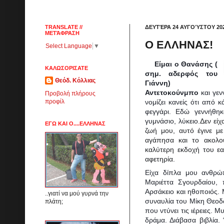
TRANSLATE //
ΔΕΥΤΈΡΑ 24 ΑΥΓΟΎΣΤΟΥ 20
ΜΕΤΆΦΡΑΣΗ
Ο ΕΛΛΗΝΑΣ!
Select Language
▼
Είμαι ο Θανάσης (
ΚΑΛΩΣΟΡΙΣΑΤΕ
σημ. αδερφός του
Θεόδ. Κόλλιας
Γιάννη)
Αντετοκούνμπο
και γεν
Προβολή πλήρους
νομίζει κανείς ότι από
προφίλ
φεγγάρι. Εδώ γεννήθηκ
γυμνάσιο, λύκειο.
Δεν είχ
ΕΓΩ ΚΑΙ Ο....ΕΛΛΗΝΑΣ
ζωή μου, αυτό έγινε μ
αγάπησα και το ακολο
καλύτερη εκδοχή του εα
αφετηρία.
Είχα δίπλα μου αν
θρώ
Μαριέττα Σγουρδαίου,
Αρσάκειο και ηθοποιός.
..γιατί να μού γυρνά την
συναυλία του Μίκη Θεοδ
πλάτη;
που ντύνει τις ιέρειες. 
δράμα. Διάβασα βιβλία.