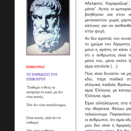
Αδελφούς Καραμαζώφ”,
μάτια”. Αυτές οι εμπειρ
βοήθησαν και στον α
μεταναστών χωρίς χαρτιά,
κάποιος για να αισθανθ
στην ψυχή.
Αν δεν αγαπάς τον συνά
το χρώμα του δέρματος κ
μόνο η αγάπη σε κάνει 
ότι ο άνθρωπος είναι π
μέσα του, μένει σκέτο 
είμαι απολιτίκ (…)
ΕΠΙΚΟΥΡΟΣ
Πώς είναι δυνατόν να μ
ΤΟ ΠΑΡΑΔΟΞΟ ΤΟΥ
εδώ, πήγε παιδικό στ
ΕΠΙΚΟΥΡΟΥ
ελληνική παιδεία; Βγαίν
"
Επ
ιθυμεί ο Θεός να
είμαι Έλληνας με καταγ
αποτρέψει το κακό, μα δεν
Έλληνας είμαι.
είναι ικανός;
Είμαι αλληλέγγυος στα 
Τότε δεν είναι παντοδύναμος
την ιθαγένεια. Φεύγω για
...
τελειώνουμε. Παρακολου
Είναι ικανός, αλλά δεν το
οι άνθρωποι, ότι είμαι ε
επιθυμεί;
μου δεν είναι η Αμερικ
καλύτερες μέρες. Και δε
Τότε είναι μοχθηρός..